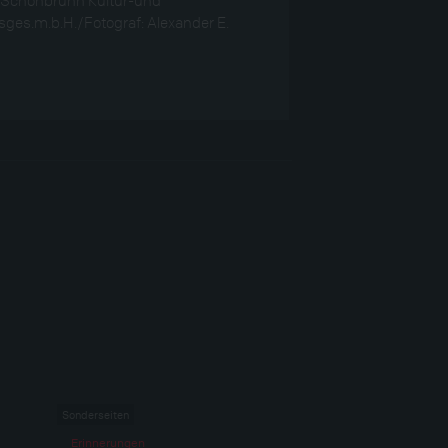
sges.m.b.H./Fotograf: Alexander E.
Sonderseiten
Erinnerungen