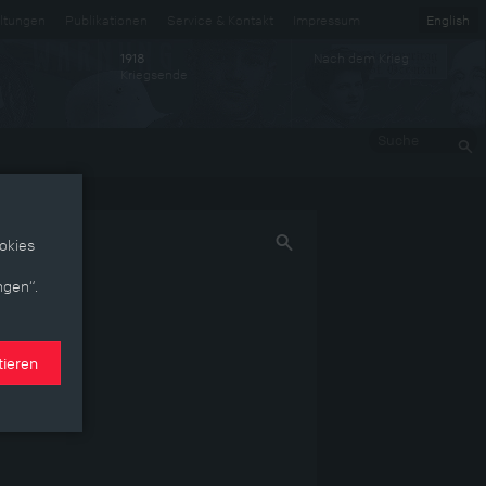
ltungen
Publikationen
Service & Kontakt
Impressum
English
Nach dem Krieg
1918
Kriegsende
Suche
okies
ngen“.
tieren