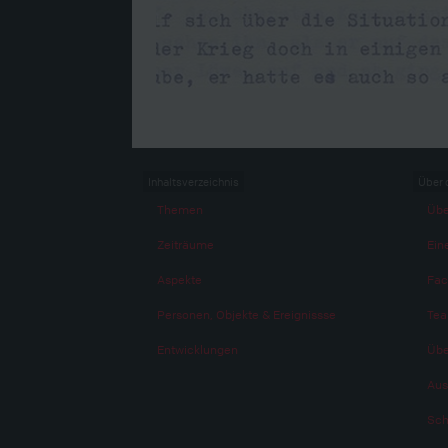
Inhaltsverzeichnis
Über 
Themen
Übe
Zeiträume
Eine
Aspekte
Fac
Personen, Objekte & Ereignissse
Te
Entwicklungen
Übe
Aus
Sch