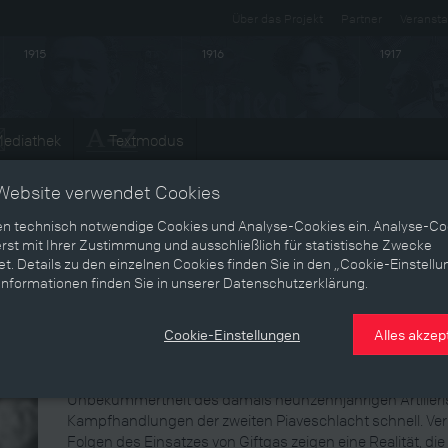
Über das Projekt
Partner
Veransta
1915
1916
1917
ediathek
Textmodus
Entwicklungen
Website verwendet Cookies
en technisch notwendige Cookies und Analyse-Cookies ein. Analyse-Co
rst mit Ihrer Zustimmung und ausschließlich für statistische Zwecke
Wilhelm Rothansl
t. Details zu den einzelnen Cookies finden Sie in den „Cookie-Einstellu
Informationen finden Sie in unserer Datenschutzerklärung.
Soldat
Cookie-Einstellungen
Alles akzep
Nach seiner freiwilligen Meldung zum Kriegsdienst nimmt
1918 an den letzten Gefechten an der Italien-Front teil. D
Unbekümmertheit des damals neunzehnjährigen Artilleris
Kampfhandlungen der zweiten Piaveschlacht schnell. Ve
Folgen des Einsatzes von Giftgas zeigen eine Realität, die w