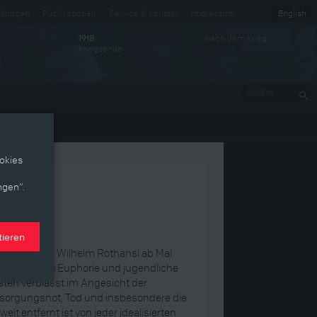
ltungen
Publikationen
Service & Kontakt
Impressum
English
Nach dem Krieg
1918
Kriegsende
Suche
okies
ngen“.
tieren
 der Wiener Wilhelm Rothansl ab Mai
ie anfängliche Euphorie und jugendliche
ten verblasst im Angesicht der
rsorgungsnot, Tod und insbesondere die
eit entfernt ist von jeder idealisierten