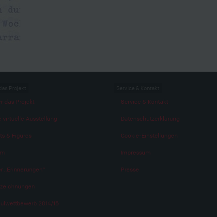
das Projekt
Service & Kontakt
r das Projekt
Service & Kontakt
 virtuelle Ausstellung
Datenschutzerklärung
ts & Figures
Cookie-Einstellungen
am
Impressum
r „Erinnerungen“
Presse
zeichnungen
ulwettbewerb 2014/15