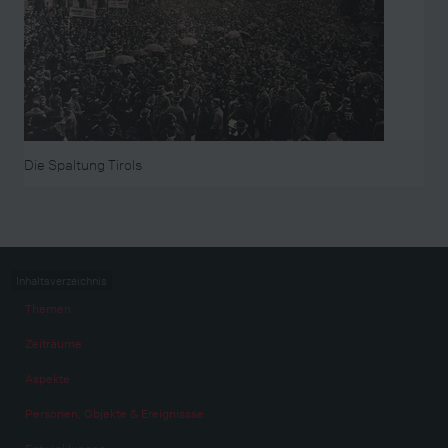
Die Spaltung Tirols
Inhaltsverzeichnis
Themen
Zeiträume
Aspekte
Personen, Objekte & Ereignissse