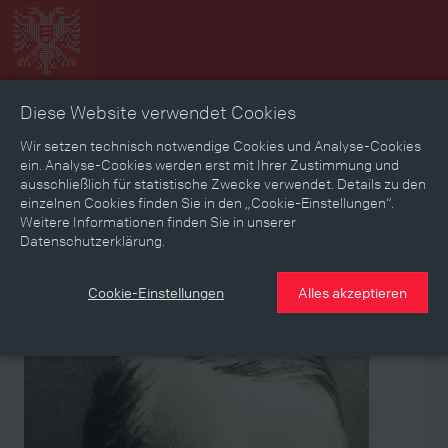
Diese Website verwendet Cookies
Zeitbild
Zeitreise
Landkarte
Erinnerungen
Wir setzen technisch notwendige Cookies und Analyse-Cookies
ein. Analyse-Cookies werden erst mit Ihrer Zustimmung und
ausschließlich für statistische Zwecke verwendet. Details zu den
Mediathek
Textmodus
einzelnen Cookies finden Sie in den „Cookie-Einstellungen“.
Weitere Informationen finden Sie in unserer
Themen
Zeiträume
Aspekte
Datenschutzerklärung.
Personen, Objekte & Ereignissse
Entwicklungen
Cookie-Einstellungen
Alles akzeptieren
Person