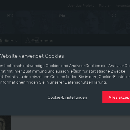
Über das Projekt
Partner
Veransta
1915
1916
1917
ediathek
Textmodus
Entwicklungen
Website verwendet Cookies
en technisch notwendige Cookies und Analyse-Cookies ein. Analyse-Co
rst mit Ihrer Zustimmung und ausschließlich für statistische Zwecke
Georges Clemenceau
t. Details zu den einzelnen Cookies finden Sie in den „Cookie-Einstellu
Informationen finden Sie in unserer Datenschutzerklärung.
Französischer Journalist und Politiker
Cookie-Einstellungen
Alles akzep
Der französische Journalist und Politiker bestimmte die P
Weltkriegs. Im November 1917 übernahm er das Amt des f