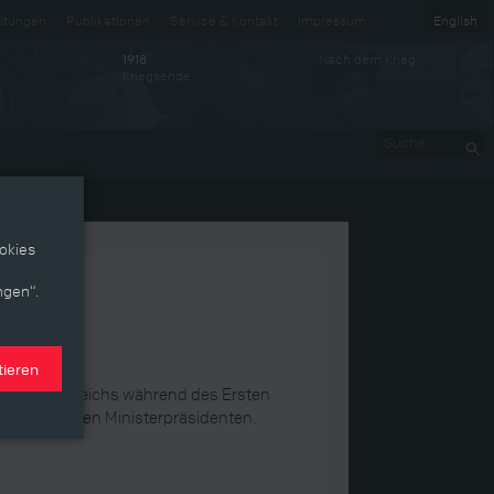
ltungen
Publikationen
Service & Kontakt
Impressum
English
Nach dem Krieg
1918
Kriegsende
Suche
okies
ngen“.
tieren
olitik Frankreichs während des Ersten
ranzösischen Ministerpräsidenten.