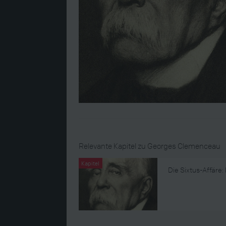
Relevante Kapitel zu Georges Clemenceau
Kapitel
Die Sixtus-Affäre