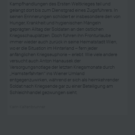
Kampfhandlungen des Ersten Weltkrieges teil und
gelangt dort bis zum Dienstgrad eines Zugsführers. In
seinen Erinnerungen schildert er insbesondere den von
Hunger, Krankheit und hygienischen Mängeln
geprägten Alltag der Soldaten an den östlichen
Kriegsschauplätzen. Doch führen ihn Fronturlaube
immer wieder auch zurück in seine Heimatstadt Wien,
wo er die Situation im Hinterland – fern jeder
anfänglichen Kriegseuphorie – erlebt. Wie viele andere
versucht auch Anton Hanausek der
Versorgungsnotlage der letzten Kriegsmonate durch
„Hamsterfahrten“ ins Wiener Umland
entgegenzuwirken, während er sich als heimkehrender
Soldat nach Kriegsende gar zu einer Beteiligung am
Schleichhandel gezwungen sieht.
Karin Kaltenbrunner