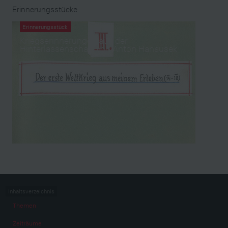
Erinnerungsstücke
Erinnerungsstück
Kriegserinnerungen aus der
Hinterlassenschaft von Anton Hanausek
Inhaltsverzeichnis
Themen
Zeiträume