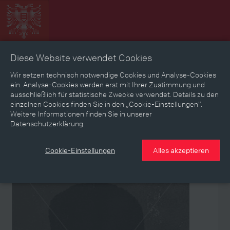
Diese Website verwendet Cookies
Zeitbild
Zeitreise
Landkarte
Erinnerungen
Wir setzen technisch notwendige Cookies und Analyse-Cookies
ein. Analyse-Cookies werden erst mit Ihrer Zustimmung und
ausschließlich für statistische Zwecke verwendet. Details zu den
Mediathek
Textmodus
einzelnen Cookies finden Sie in den „Cookie-Einstellungen“.
Weitere Informationen finden Sie in unserer
Themen
Zeiträume
Aspekte
Datenschutzerklärung.
Personen, Objekte & Ereignissse
Entwicklungen
Cookie-Einstellungen
Alles akzeptieren
Person