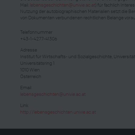
Mail:
lebensgeschichten@univie.ac.at
) für fachlich Intere
Nutzung der autobiographischen Materialien setzt die Ber
von Dokumenten verbundenen rechtlichen Belange vorau
Telefonnummer
+43-1-4277-41306
Adresse
Institut für Wirtschafts- und Sozialgeschichte, Universitä
Universitätsring 1
1010
Wien
Österreich
Email
lebensgeschichten@univie.ac.at
Link
http://lebensgeschichten.univie.ac.at