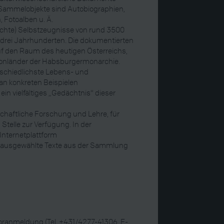
 Sammelobjekte sind Autobiographien,
 Fotoalben u. Ä.
ichte) Selbstzeugnisse von rund 3500
drei Jahrhunderten. Die dokumentierten
 den Raum des heutigen Österreichs,
ronländer der Habsburgermonarchie.
rschiedlichste Lebens- und
an konkreten Beispielen
in vielfältiges „Gedächtnis“ dieser
schaftliche Forschung und Lehre, für
 Stelle zur Verfügung. In der
 Internetplattform
d ausgewählte Texte aus der Sammlung
ranmeldung (Tel. +431/4277-41306, E-