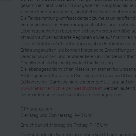
gesammelt, archiviert und ausgewertet. Hauptsächliche
kleinere Erinnerungstexte, Tagebücher, Familienchroniken,
Die Textsammlung umfasst derzeit (zumeist unveröffentl
Personen aus allen Bevölkerungsschichten und mehr als 
Lebensgeschichten beziehen sich schwerpunktmäßig auf
oft auch auf benachbarte Regionen sowie auf manche K
Die persönlichen Aufzeichnungen geben Einblick in unte
Erfahrungswelten, sie können historische Entwicklungen 
veranschaulichen und repräsentieren in ihrer Gesamtheit e
Gesellschaft im Spiegel privater Überlieferung.
Die lebensgeschichtlichen Materialien stehen für wissen
Bildungsarbeit, Kultur- und Sozialprojekte usw. an Ort und
Editionsreihe „Damit es nicht verlorengeht …“ und auf der
www.MenschenSchreibenGeschichte.at
, werden laufen
einem interessierten Lesepublikum nähergebracht.
Öffnungszeiten
Dienstag und Donnerstag, 9-13 Uhr
Erreichbarkeit: Montag bis Freitag, 9–15 Uhr
Die Bestände der Sammlung stehen vor Ort und gegen Vo