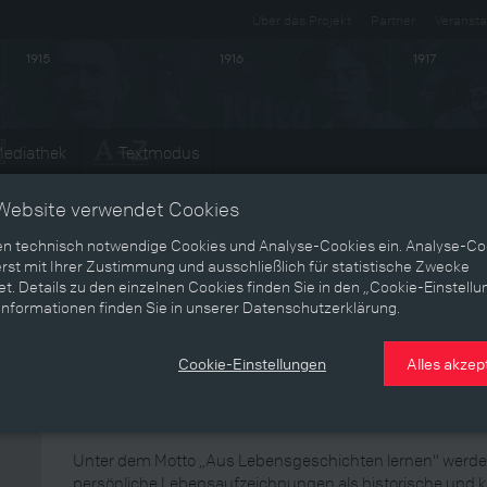
Über das Projekt
Partner
Veransta
1915
1916
1917
ediathek
Textmodus
Entwicklungen
Website verwendet Cookies
en technisch notwendige Cookies und Analyse-Cookies ein. Analyse-Co
rst mit Ihrer Zustimmung und ausschließlich für statistische Zwecke
t. Details zu den einzelnen Cookies finden Sie in den „Cookie-Einstellu
Dokumentation lebensgeschic
Informationen finden Sie in unserer Datenschutzerklärung.
Aufzeichnungen, Institut für 
Cookie-Einstellungen
Alles akzep
Sozialgeschichte der Universi
Unter dem Motto „Aus Lebensgeschichten lernen“ werden
persönliche Lebensaufzeichnungen als historische und 