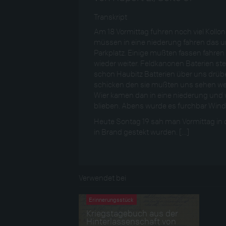
Transkript
Am 18 Vormittag fuhren noch viel Kollon
müssen in eine niederung fahren das u
Parkplatz. Einige mußten fassen fahren
wieder weiter. Feldkanonen Baterien stel
schon Haubitz Batterien über uns drübe
schicken den sie mußten uns sehen weil
Wier kamen dan in eine niederung und w
blieben. Abens wurde es furchbar Windi
Heute Sontag 19 sah man Vormittag in 
in Brand gestekt wurden. […]
Verwendet bei
Erinnerungsstück
Kriegstagebuch aus der
Hinterlassenschaft von