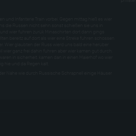
en und Infanterie Train vorbei. Gegen mittag hieß es wier
ns die Russen nicht sehn sonst schießen sie uns in
 und wier fuhren zurük Minaschirten dort dann gings
lten bereitz auf dort als wier eine Streke fuhren schossen
r. Wier glaubten der Russ wierd uns bald eine herüber
 wier ganz frei dahin fuhren aber wier kamen gut durch.
aren in sicherheit. kamen dan in einen Maierhof wo wier
g hie und da Regen kalt.
der Nähe wie durch Russische Schrapnell einige Häuser