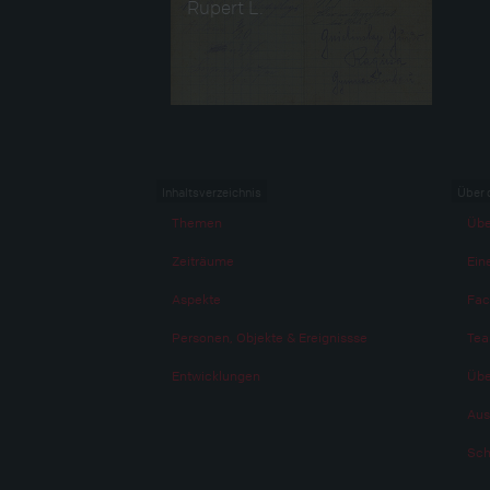
Rupert L.
Inhaltsverzeichnis
Über 
Themen
Übe
Zeiträume
Eine
Aspekte
Fac
Personen, Objekte & Ereignissse
Te
Entwicklungen
Übe
Aus
Sch