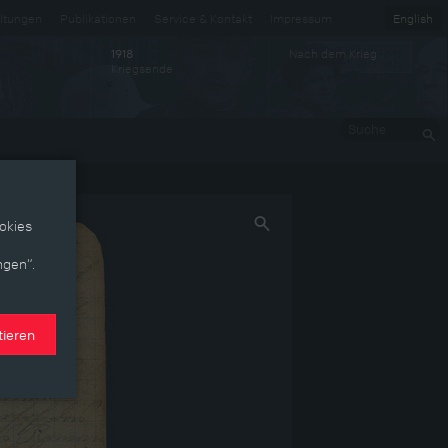
ltungen
Publikationen
Service & Kontakt
Impressum
English
Nach dem Krieg
1918
Kriegsende
Suche
okies
ngen“.
tieren