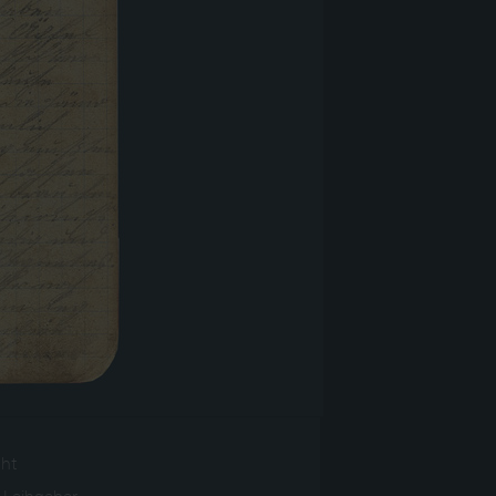
ght
r Leihgeber