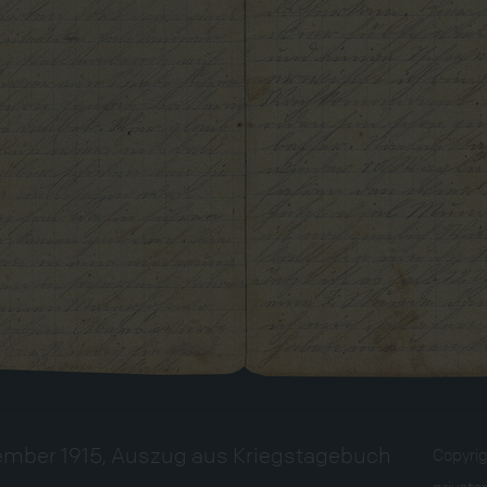
ember 1915, Auszug aus Kriegstagebuch
Copyri
private