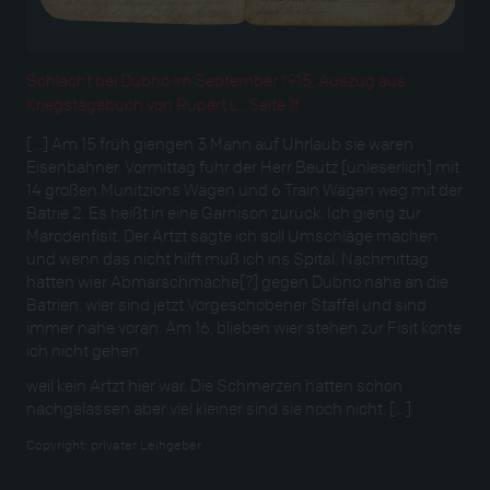
Schlacht bei Dubno im September 1915, Auszug aus
Kriegstagebuch von Rupert L., Seite 1f
[…] Am 15 früh giengen 3 Mann auf Uhrlaub sie waren
Eisenbahner. Vormittag fuhr der Herr Beutz [unleserlich] mit
14 großen Munitzions Wägen und 6 Train Wägen weg mit der
Batrie 2. Es heißt in eine Garnison zurück. Ich gieng zur
Marodenfisit. Der Artzt sagte ich soll Umschläge machen
und wenn das nicht hilft muß ich ins Spital. Nachmittag
hatten wier Abmarschmache[?] gegen Dubno nahe an die
Batrien. wier sind jetzt Vorgeschobener Staffel und sind
immer nahe voran. Am 16. blieben wier stehen zur Fisit konte
ich nicht gehen
weil kein Artzt hier war. Die Schmerzen hatten schon
nachgelassen aber viel kleiner sind sie noch nicht. […]
Copyright:
privater Leihgeber