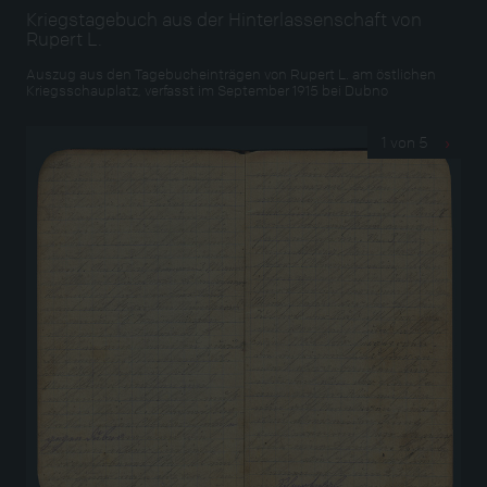
Kriegstagebuch aus der Hinterlassenschaft von
Rupert L.
Auszug aus den Tagebucheinträgen von Rupert L. am östlichen
Kriegsschauplatz, verfasst im September 1915 bei Dubno
1 von 5
›