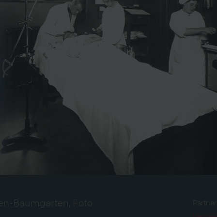
ien-Baumgarten, Foto
Partne
Univers