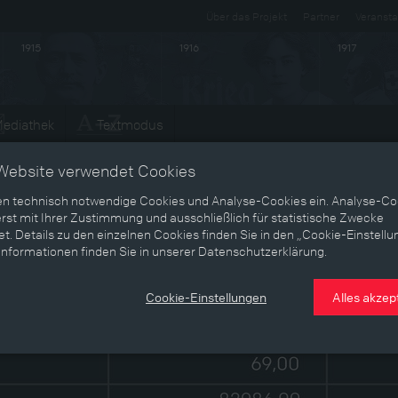
Über das Projekt
Partner
Veransta
1915
1916
1917
ediathek
Textmodus
Website verwendet Cookies
en technisch notwendige Cookies und Analyse-Cookies ein. Analyse-Co
rst mit Ihrer Zustimmung und ausschließlich für statistische Zwecke
t. Details zu den einzelnen Cookies finden Sie in den „Cookie-Einstellu
Informationen finden Sie in unserer Datenschutzerklärung.
Cookie-Einstellungen
Alles akzep