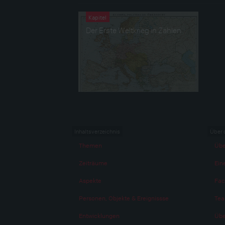
Kapitel
Der Erste Weltkrieg in Zahlen
Inhaltsverzeichnis
Über 
Themen
Übe
Zeiträume
Eine
Aspekte
Fac
Personen, Objekte & Ereignissse
Te
Entwicklungen
Übe