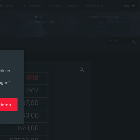
ltungen
Publikationen
Service & Kontakt
Impressum
English
Nach dem Krieg
1918
Kriegsende
Suche
okies
ngen“.
tieren