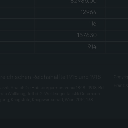
erreichischen Reichshälfte 1915 und 1918
Copyri
Franz X
zik, Anatol: Die Habsburgermonarchie 1848 - 1918, Bd.
e Weltkrieg, Teilbd. 2: Weltkriegsstatistik Österreich-
ng, Kriegstote, Kriegswirtschaft, Wien 2014, 138