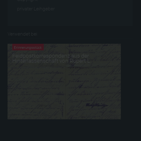
privater Leihgeber
Verwendet bei
Erinnerungsstück
Feldpostkorrespondenz aus der
Hinterlassenschaft von Rupert L.