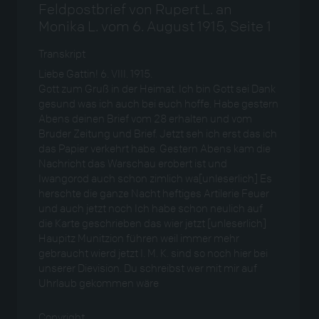
Feldpostbrief von Rupert L. an
Monika L. vom 6. August 1915, Seite 1
Transkript
Liebe Gattin! 6. VIII. 1915.
Gott zum Gruß in der Heimat. Ich bin Gott sei Dank
gesund was ich auch bei euch hoffe. Habe gestern
Abens deinen Brief vom 28 erhalten und vom
Bruder Zeitung und Brief. Jetzt seh ich erst das ich
das Papier verkehrt habe. Gestern Abens kam die
Nachricht das Warschau erobert ist und
Iwangorod auch schon zimlich wa[unleserlich] Es
herschte die ganze Nacht heftiges Artilerie Feuer
und auch jetzt noch Ich habe schon neulich auf
die Karte geschrieben das wier jetzt [unleserlich]
Haupitz Munitzion führen weil immer mehr
gebraucht wierd jetzt I. M. K. sind so noch hier bei
unserer Dievision. Du schreibst wer mit mir auf
Uhrlaub gekommen wäre
Copyright