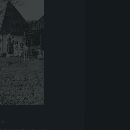
ght
 Schönbrunn Kultur-und