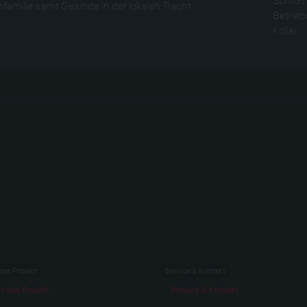
amilie samt Gesinde in der lokalen Tracht.
Betrieb
Koller
das Projekt
Service & Kontakt
r das Projekt
Service & Kontakt