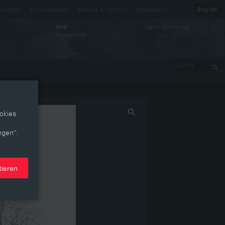
ltungen
Publikationen
Service & Kontakt
Impressum
English
Nach dem Krieg
1918
Kriegsende
Suche
okies
ngen“.
tieren