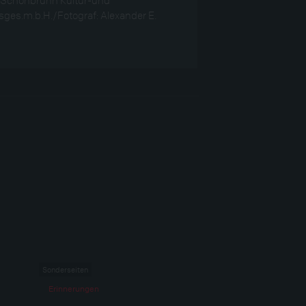
sges.m.b.H./Fotograf: Alexander E.
Sonderseiten
Erinnerungen