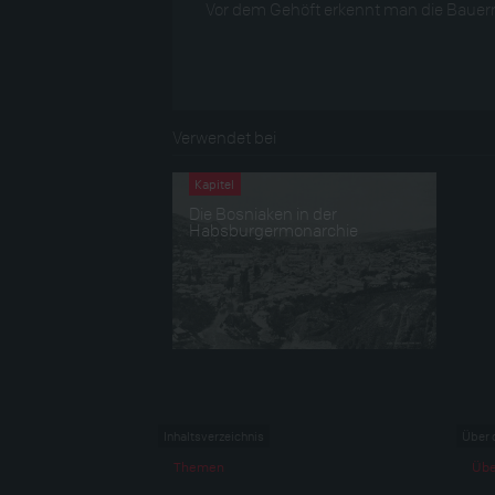
Vor dem Gehöft erkennt man die Bauernf
Verwendet bei
Kapitel
Die Bosniaken in der
Habsburgermonarchie
Inhaltsverzeichnis
Über 
Themen
Übe