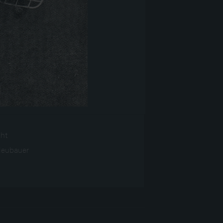
ght
Neubauer