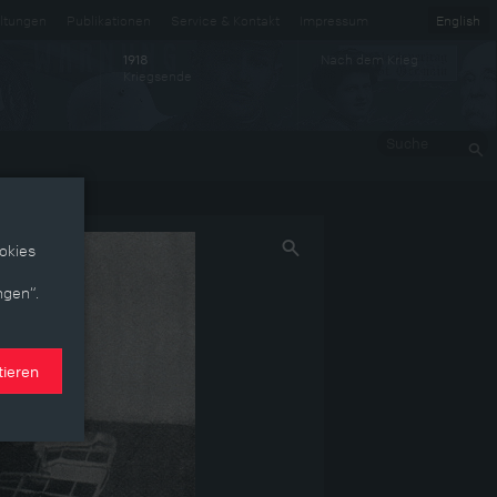
ltungen
Publikationen
Service & Kontakt
Impressum
English
Nach dem Krieg
1918
Kriegsende
Suche
okies
ngen“.
tieren