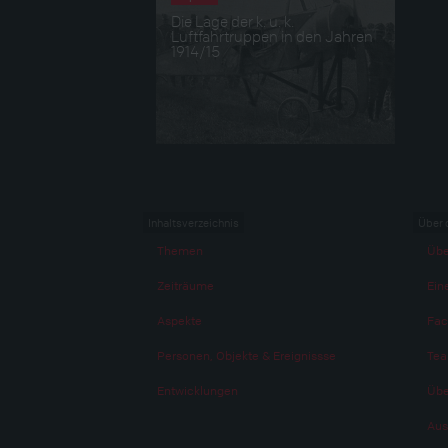
Die Lage der k. u. k.
Luftfahrtruppen in den Jahren
1914/15
Inhaltsverzeichnis
Über 
Themen
Übe
Zeiträume
Eine
Aspekte
Fac
Personen, Objekte & Ereignissse
Te
Entwicklungen
Übe
Aus