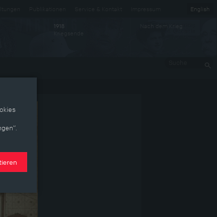
ltungen
Publikationen
Service & Kontakt
Impressum
English
Nach dem Krieg
1918
Kriegsende
Suche
okies
ngen“.
tieren