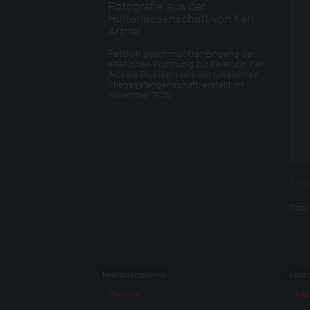
Fotografie aus der
Hinterlassenschaft von Karl
Artner
Festlich geschmückter Eingang der
elterlichen Wohnung zur Feier von Karl
Artners Rückkehr aus der russischen
Kriegsgefangenschaft, erstellt im
November 1920
Empf
Copy
Inhaltsverzeichnis
Über 
Themen
Übe