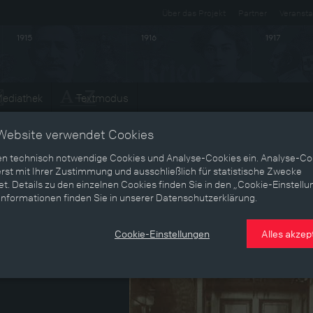
Über das Projekt
Partner
Veransta
1915
1916
1917
ediathek
Textmodus
Website verwendet Cookies
en technisch notwendige Cookies und Analyse-Cookies ein. Analyse-Co
rst mit Ihrer Zustimmung und ausschließlich für statistische Zwecke
t. Details zu den einzelnen Cookies finden Sie in den „Cookie-Einstellu
Informationen finden Sie in unserer Datenschutzerklärung.
Cookie-Einstellungen
Alles akzep