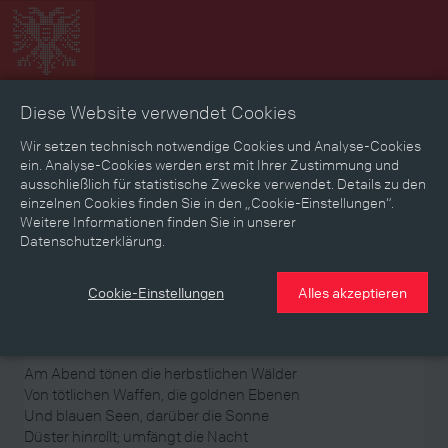
Diese Website verwendet Cookies
Zeitbild
Zeitreise
Landkarte
Erinnerungen
Wir setzen technisch notwendige Cookies und Analyse-Cookies
ein. Analyse-Cookies werden erst mit Ihrer Zustimmung und
ausschließlich für statistische Zwecke verwendet. Details zu den
Mediathek
Textmodus
einzelnen Cookies finden Sie in den „Cookie-Einstellungen“.
Weitere Informationen finden Sie in unserer
Themen
Zeiträume
Aspekte
Datenschutzerklärung.
Personen, Objekte & Ereignissse
Entwicklungen
Cookie-Einstellungen
Alles akzeptieren
Georg Trakl: Grodek
Am Abend tönen die herbstlichen Wälder
Von tötlichen Waffen, die goldnen Ebenen
Und blauen Seen, darüber die Sonne
Düster hinrollt; umfängt die Nacht