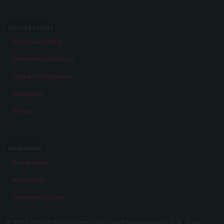
Service & Kontakt
Service & Kontakt
Datenschutzerklärung
Cookie-Einstellungen
Impressum
Presse
Sonderseiten
Erinnerungen
Krieg & Film
Weltkrieg in Zahlen
© 2026 Schloß Schönbrunn Kultur- und Betriebsges.m.b.H., Wien /