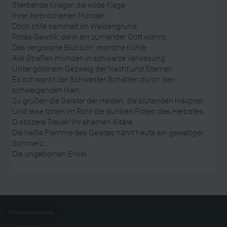
Sterbende Krieger, die wilde Klage
Ihrer zerbrochenen Münder.
Doch stille sammelt im Weidengrund
Rotes Gewölk, darin ein zürnender Gott wohnt,
Das vergossne Blut sich, mondne Kühle;
Alle Straßen münden in schwarze Verwesung.
Unter goldnem Gezweig der Nacht und Sternen
Es schwankt der Schwester Schatten durch den
schweigenden Hain,
Zu grüßen die Geister der Helden, die blutenden Häupter;
Und leise tönen im Rohr die dunklen Flöten des Herbstes.
O stolzere Trauer! Ihr ehernen Altäre,
Die heiße Flamme des Geistes nährt heute ein gewaltiger
Schmerz,
Die ungebornen Enkel.
Inhaltsverzeichnis
Themen