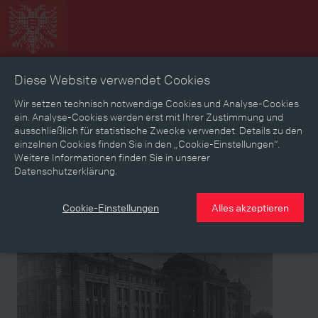
Diese Website verwendet Cookies
Zeitbild
Zeitreise
Landkarte
Erinnerungen
Wir setzen technisch notwendige Cookies und Analyse-Cookies
ein. Analyse-Cookies werden erst mit Ihrer Zustimmung und
ausschließlich für statistische Zwecke verwendet. Details zu den
Mediathek
Textmodus
einzelnen Cookies finden Sie in den „Cookie-Einstellungen“.
Weitere Informationen finden Sie in unserer
Themen
Zeiträume
Aspekte
Datenschutzerklärung.
Personen, Objekte & Ereignissse
Entwicklungen
Cookie-Einstellungen
Alles akzeptieren
Veranstaltung