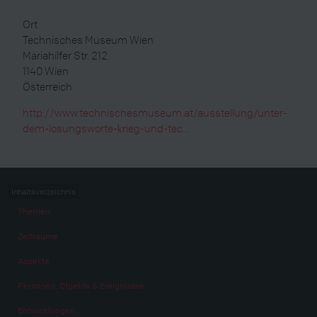
Ort
Technisches Museum Wien
Mariahilfer Str. 212
1140
Wien
Österreich
http://www.technischesmuseum.at/ausstellung/unter-
dem-losungsworte-krieg-und-tec...
Inhaltsverzeichnis
Themen
Zeiträume
Aspekte
Personen, Objekte & Ereignissse
Entwicklungen