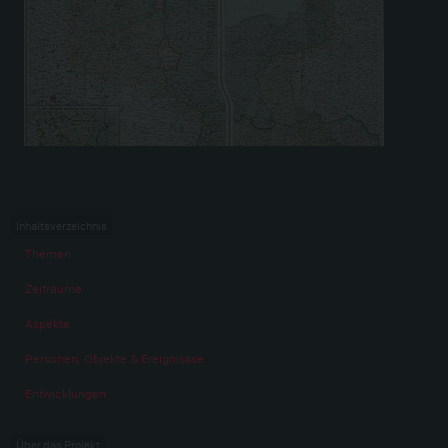
Inhaltsverzeichnis
Themen
Zeiträume
Aspekte
Personen, Objekte & Ereignissse
Entwicklungen
Über das Projekt