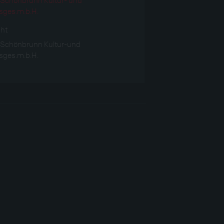
sges.m.b.H.
ght
 Schönbrunn Kultur-und
sges.m.b.H.