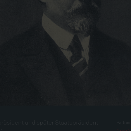
räsident und später Staatspräsident
Partne
e
Schloß