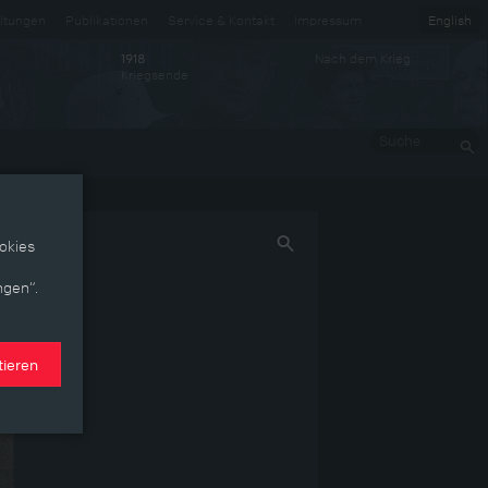
ltungen
Publikationen
Service & Kontakt
Impressum
English
Nach dem Krieg
1918
Kriegsende
Suche
okies
ngen“.
tieren