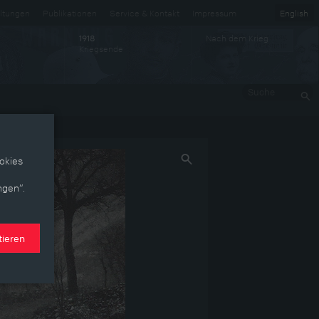
ltungen
Publikationen
Service & Kontakt
Impressum
English
Nach dem Krieg
1918
Kriegsende
Suche
okies
ngen“.
tieren