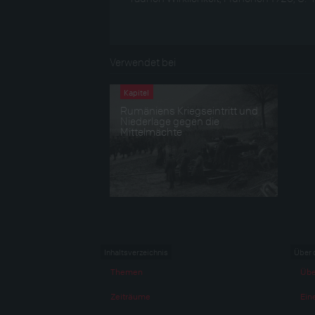
Verwendet bei
Kapitel
Rumäniens Kriegseintritt und
Niederlage gegen die
Mittelmächte
Inhaltsverzeichnis
Über 
Themen
Übe
Zeiträume
Eine