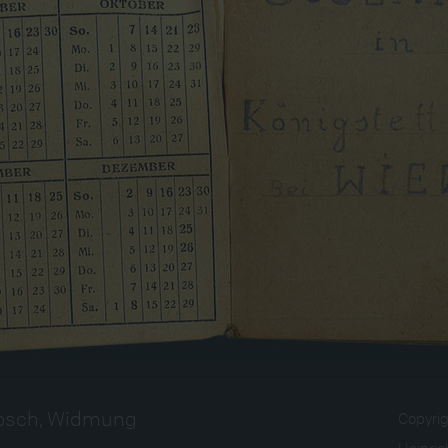
Posch, Widmung
Copyri
Heinri