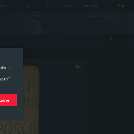
ltungen
Publikationen
Service & Kontakt
Impressum
English
Nach dem Krieg
1918
Kriegsende
Suche
okies
ngen“.
tieren