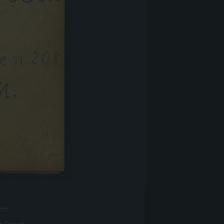
ght
ch Posch