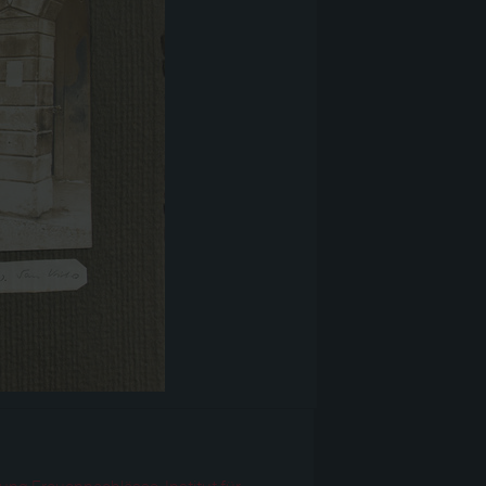
r
ng Frauennachlässe, Institut für