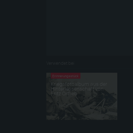
Verwendet bei
Erinnerungsstück
Kriegsfotoalbum aus der
Hinterlassenschaft von
Fritz Ortlieb