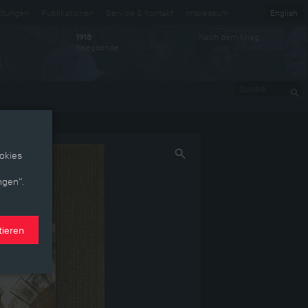
ltungen
Publikationen
Service & Kontakt
Impressum
English
Nach dem Krieg
1918
Kriegsende
Suche
okies
ngen“.
tieren