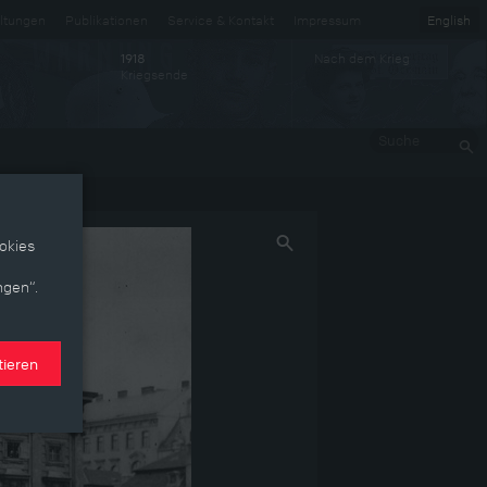
ltungen
Publikationen
Service & Kontakt
Impressum
English
Nach dem Krieg
1918
Kriegsende
Suche
okies
ngen“.
tieren