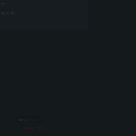
ght
darchiv
Sonderseiten
Erinnerungen