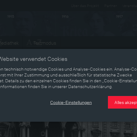
Über das Projekt
Partner
Veransta
1915
1916
1917
ediathek
Textmodus
Website verwendet Cookies
en technisch notwendige Cookies und Analyse-Cookies ein. Analyse-Co
rst mit Ihrer Zustimmung und ausschließlich für statistische Zwecke
t. Details zu den einzelnen Cookies finden Sie in den „Cookie-Einstellu
Informationen finden Sie in unserer Datenschutzerklärung.
Cookie-Einstellungen
Alles akzep