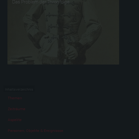
Das Problem der Thronfolge
Inhaltsverzeichnis
Themen
Zeiträume
Aspekte
Personen, Objekte & Ereignissse