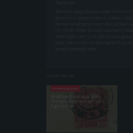
Transkript
Sei drum gegrüßt aus weiter Ferne mir 
gesehen u. gesprochen zu haben, Absc
denken solange ich beim Bewußtsein se
ich mit dir liebes Schatzi verbracht hab
verbringen kann und daß wir uns gesund
fallen, dann bitte ich dich liebes Putz
jemals beleidigt oder
Verwendet bei
Erinnerungsstück
Briefwechsel aus der
Hinterlassenschaft von
Karl Artner