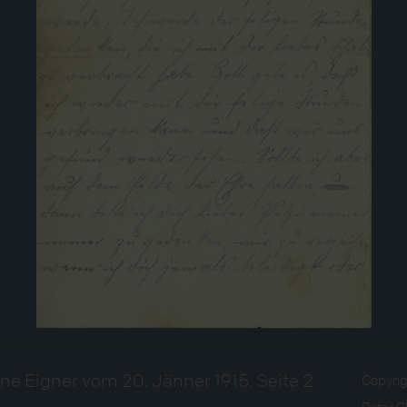
line Eigner vom 20. Jänner 1915, Seite 2
Copyri
Peter C