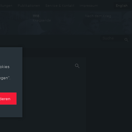
ltungen
Publikationen
Service & Kontakt
Impressum
English
Nach dem Krieg
1918
Kriegsende
Suche
okies
ngen“.
tieren