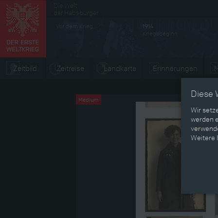
Die Welt
Sekundärmenü
der Habsburger
Vor dem Krieg
1914
Kriegsbeginn
Zeitbild
Zeitreise
Landkarte
Erinnerungen
M
Diese 
Medium
Wir setz
werden e
verwende
Weitere 