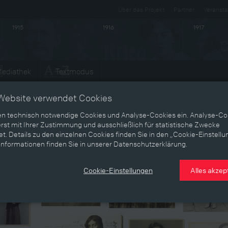
Über das Projekt
Partner
Veransta
1915
1916
1917
ediathek
Textmodus
Website verwendet Cookies
en technisch notwendige Cookies und Analyse-Cookies ein. Analyse-Co
rst mit Ihrer Zustimmung und ausschließlich für statistische Zwecke
t. Details zu den einzelnen Cookies finden Sie in den „Cookie-Einstellu
Informationen finden Sie in unserer Datenschutzerklärung.
Cookie-Einstellungen
Alles akzep