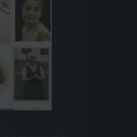
ght
ng Frauennachlässe/Grafik: Paul