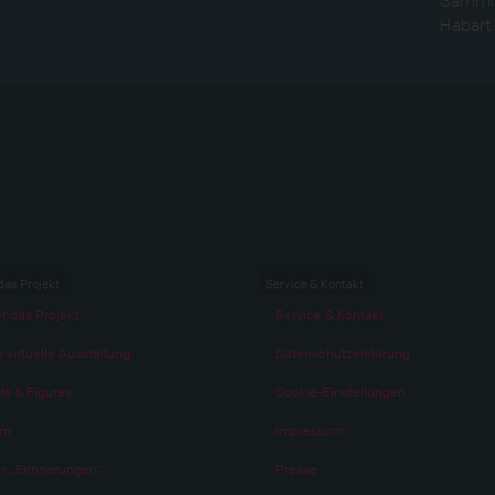
Habart 
das Projekt
Service & Kontakt
r das Projekt
Service & Kontakt
 virtuelle Ausstellung
Datenschutzerklärung
ts & Figures
Cookie-Einstellungen
am
Impressum
r „Erinnerungen“
Presse