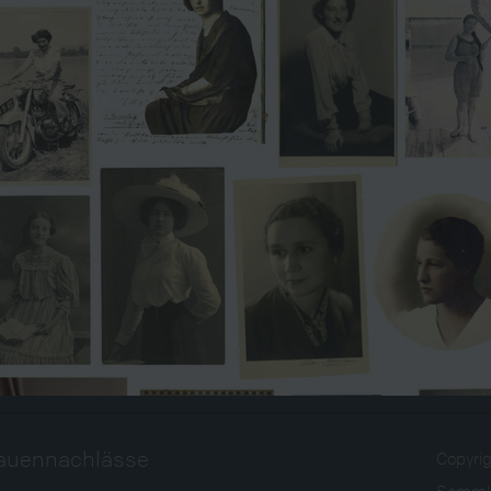
rauennachlässe
Copyri
Sammlu