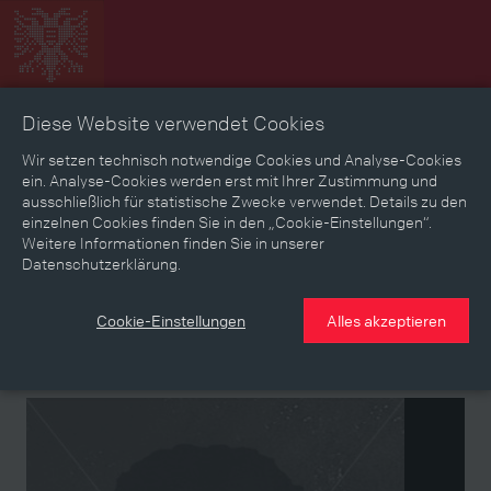
Diese Website verwendet Cookies
Zeitbild
Zeitreise
Landkarte
Erinnerungen
Wir setzen technisch notwendige Cookies und Analyse-Cookies
ein. Analyse-Cookies werden erst mit Ihrer Zustimmung und
ausschließlich für statistische Zwecke verwendet. Details zu den
Mediathek
Textmodus
einzelnen Cookies finden Sie in den „Cookie-Einstellungen“.
Weitere Informationen finden Sie in unserer
Themen
Zeiträume
Aspekte
Datenschutzerklärung.
Personen, Objekte & Ereignissse
Entwicklungen
Cookie-Einstellungen
Alles akzeptieren
Person
Kanzleikraft