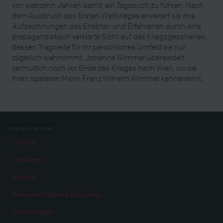
von siebzehn Jahren damit, ein Tagebuch zu führen. Nach
dem Ausbruch des Ersten Weltkrieges erweitert sie ihre
Aufzeichnungen des Erlebten und Erfahrenen durch eine
propagandistisch verklärte Sicht auf das Kriegsgeschehen,
dessen Tragweite für ihr persönliches Umfeld sie nur
zögerlich wahrnimmt. Johanna Wimmer übersiedelt
vermutlich noch vor Ende des Krieges nach Wien, wo sie
ihren späteren Mann Franz Wilhelm Wimmer kennenlernt.
Inhaltsverzeichnis
Themen
Zeiträume
Aspekte
Personen, Objekte & Ereignissse
Entwicklungen