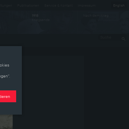
ltungen
Publikationen
Service & Kontakt
Impressum
English
Nach dem Krieg
1918
Kriegsende
Suche
okies
ngen“.
tieren