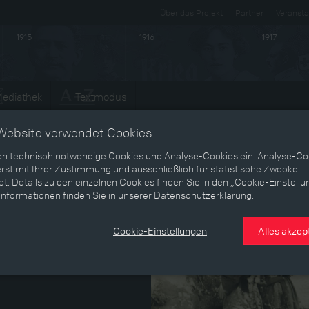
Über das Projekt
Partner
Veransta
1915
1916
1917
ediathek
Textmodus
Website verwendet Cookies
en technisch notwendige Cookies und Analyse-Cookies ein. Analyse-Co
rst mit Ihrer Zustimmung und ausschließlich für statistische Zwecke
t. Details zu den einzelnen Cookies finden Sie in den „Cookie-Einstellu
Informationen finden Sie in unserer Datenschutzerklärung.
Cookie-Einstellungen
Alles akzep