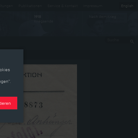
ltungen
Publikationen
Service & Kontakt
Impressum
English
Nach dem Krieg
1918
Kriegsende
Suche
okies
ngen“.
tieren