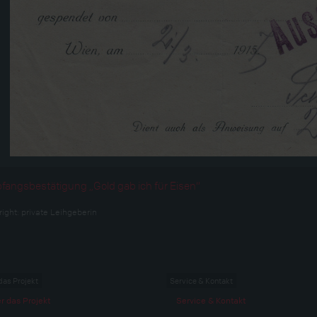
angsbestätigung „Gold gab ich für Eisen“
right:
private Leihgeberin
das Projekt
Service & Kontakt
r das Projekt
Service & Kontakt