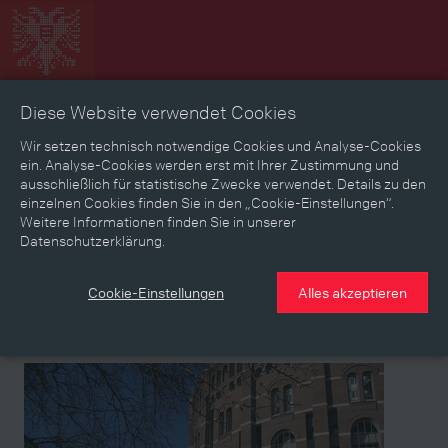
Diese Website verwendet Cookies
Zeitbild
Zeitreise
Landkarte
Erinnerungen
Wir setzen technisch notwendige Cookies und Analyse-Cookies
ein. Analyse-Cookies werden erst mit Ihrer Zustimmung und
ausschließlich für statistische Zwecke verwendet. Details zu den
Mediathek
Textmodus
einzelnen Cookies finden Sie in den „Cookie-Einstellungen“.
Weitere Informationen finden Sie in unserer
Themen
Zeiträume
Aspekte
Datenschutzerklärung.
Personen, Objekte & Ereignissse
Entwicklungen
Cookie-Einstellungen
Alles akzeptieren
Medium
Medium
Medium
Medium
Medium
Medium
Medium
Medium
Medium
Medium
Wiener Stadt- und Landesarchiv