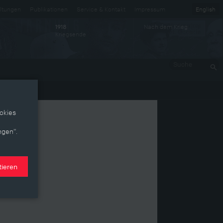
ltungen
Publikationen
Service & Kontakt
Impressum
English
Nach dem Krieg
1918
Kriegsende
Suche
okies
ngen“.
tieren