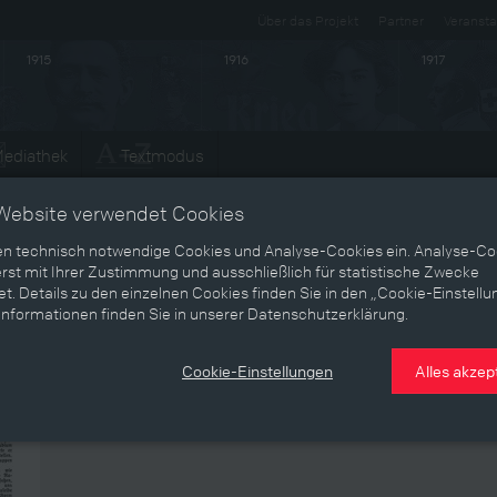
Über das Projekt
Partner
Veransta
1915
1916
1917
ediathek
Textmodus
Entwicklungen
Website verwendet Cookies
en technisch notwendige Cookies und Analyse-Cookies ein. Analyse-Co
rst mit Ihrer Zustimmung und ausschließlich für statistische Zwecke
 JCS Frankfurt am Main
t. Details zu den einzelnen Cookies finden Sie in den „Cookie-Einstellu
Informationen finden Sie in unserer Datenschutzerklärung.
Cookie-Einstellungen
Alles akzep