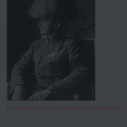
Ferdinand Schmutzer: Porträtfoto von Kaiser Karl
I.