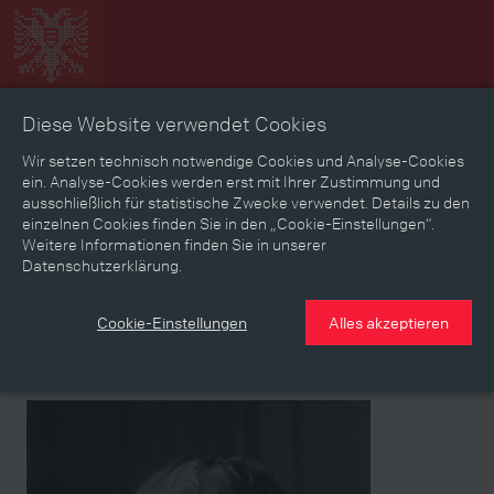
Diese Website verwendet Cookies
Zeitbild
Zeitreise
Landkarte
Erinnerungen
Wir setzen technisch notwendige Cookies und Analyse-Cookies
ein. Analyse-Cookies werden erst mit Ihrer Zustimmung und
ausschließlich für statistische Zwecke verwendet. Details zu den
Mediathek
Textmodus
einzelnen Cookies finden Sie in den „Cookie-Einstellungen“.
Weitere Informationen finden Sie in unserer
Themen
Zeiträume
Aspekte
Datenschutzerklärung.
Personen, Objekte & Ereignissse
Entwicklungen
Cookie-Einstellungen
Alles akzeptieren
Medium
Medium
ÖNB Bildarchiv