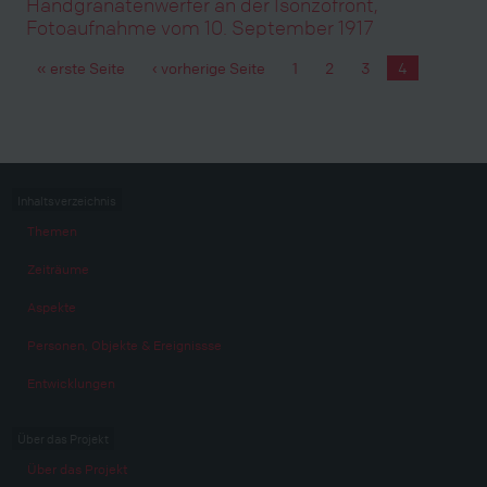
Handgranatenwerfer an der Isonzofront,
Fotoaufnahme vom 10. September 1917
« erste Seite
‹ vorherige Seite
1
2
3
4
Seiten
Inhaltsverzeichnis
Themen
Zeiträume
Aspekte
Personen, Objekte & Ereignissse
Entwicklungen
Über das Projekt
Über das Projekt