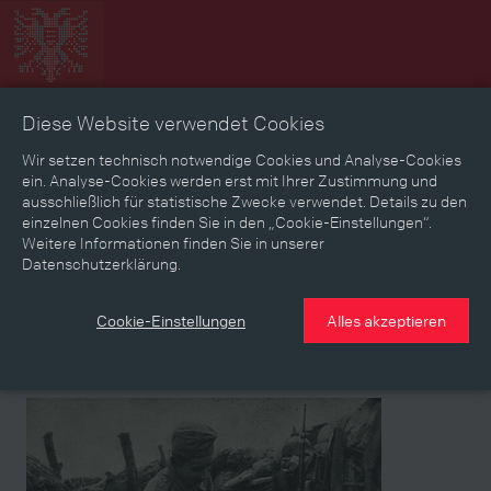
Diese Website verwendet Cookies
Zeitbild
Zeitreise
Landkarte
Erinnerungen
Wir setzen technisch notwendige Cookies und Analyse-Cookies
ein. Analyse-Cookies werden erst mit Ihrer Zustimmung und
ausschließlich für statistische Zwecke verwendet. Details zu den
Mediathek
Textmodus
einzelnen Cookies finden Sie in den „Cookie-Einstellungen“.
Weitere Informationen finden Sie in unserer
Themen
Zeiträume
Aspekte
Datenschutzerklärung.
Personen, Objekte & Ereignissse
Entwicklungen
Cookie-Einstellungen
Alles akzeptieren
Medium
Medium
Medium
Medium
Medium
Medium
Medium
Medium
Medium
Medium
Josef Neubauer