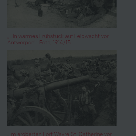
„Ein warmes Frühstück auf Feldwacht vor
Antwerpen", Foto, 1914/15
„Im eroberten Fort Wavre St. Catherine vor