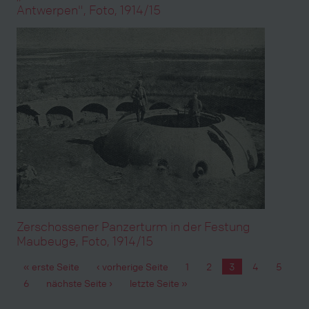
Antwerpen", Foto, 1914/15
Zerschossener Panzerturm in der Festung
Maubeuge, Foto, 1914/15
« erste Seite
‹ vorherige Seite
1
2
3
4
5
Seiten
6
nächste Seite ›
letzte Seite »