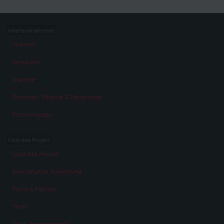
Inhaltsverzeichnis
Themen
Zeiträume
Aspekte
Personen, Objekte & Ereignissse
Entwicklungen
Über das Projekt
Über das Projekt
Eine virtuelle Ausstellung
Facts & Figures
Team
Über „Erinnerungen“