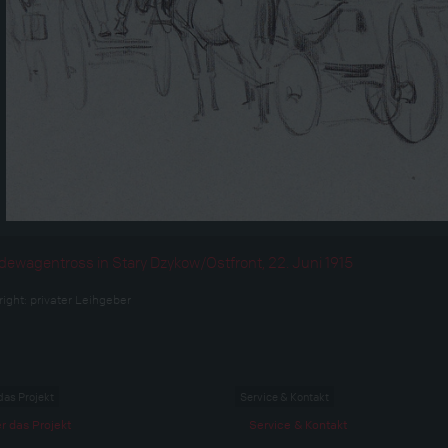
dewagentross in Stary Dzykow/Ostfront, 22. Juni 1915
right:
privater Leihgeber
das Projekt
Service & Kontakt
r das Projekt
Service & Kontakt