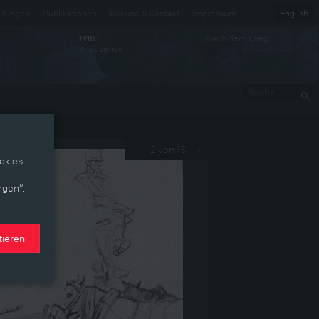
ltungen
Publikationen
Service & Kontakt
Impressum
English
Nach dem Krieg
1918
Kriegsende
Suche
2 von 15
‹
›
okies
ngen“.
tieren