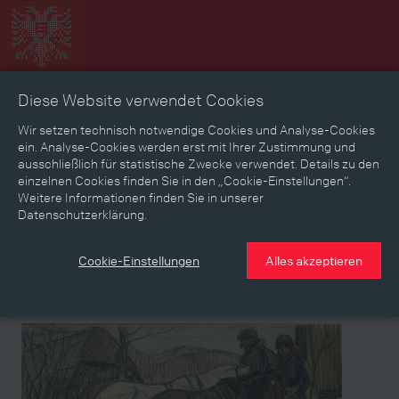
Diese Website verwendet Cookies
Zeitbild
Zeitreise
Landkarte
Erinnerungen
Wir setzen technisch notwendige Cookies und Analyse-Cookies
ein. Analyse-Cookies werden erst mit Ihrer Zustimmung und
ausschließlich für statistische Zwecke verwendet. Details zu den
Mediathek
Textmodus
einzelnen Cookies finden Sie in den „Cookie-Einstellungen“.
Weitere Informationen finden Sie in unserer
Themen
Zeiträume
Aspekte
Datenschutzerklärung.
Personen, Objekte & Ereignissse
Entwicklungen
Cookie-Einstellungen
Alles akzeptieren
Medium
Medium
Medium
Medium
Medium
Medium
Medium
Medium
Medium
Medium
privater Leihgeber