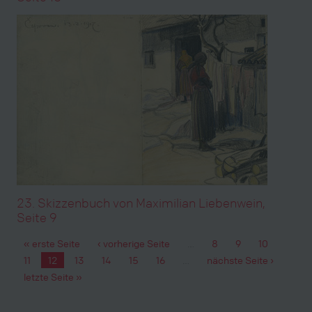
23. Skizzenbuch von Maximilian Liebenwein,
Seite 9
« erste Seite
‹ vorherige Seite
…
8
9
10
Seiten
11
12
13
14
15
16
…
nächste Seite ›
letzte Seite »