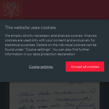
This website uses cookies.
Collage
Timeline
Map
Memories
Media
We employ strictly necessary and analysis cookies. Analysis
cookies are used only with your consent and exclusively for
statistical purposes. Details on the individual cookies can be
Reading room
found under “Cookie settings”. You can also find further
information in our data protection declaration.
Stories
Eras
Aspects
Persons, Objects & Events
Developments
Cookie settings
Accept all cookies
Medium