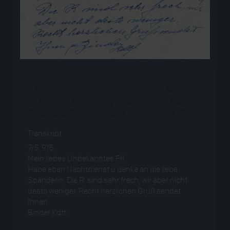
Feldpostkarte eines Soldaten des k.
u. k. Infanterie-Regiments Nr. 31 an
Gabriele Sonderwald vom 7. Mai 1915
Transkript
7/5. 915.
Mein liebes Unbekanntes Frl.
Habe eben Nachtdienst u denke an die liebe
Spänderin. Die R. sind sehr frech, wir aber nicht
desto weniger. Recht herzlichen Gruß sendet
Ihnen
Binder Kdtt