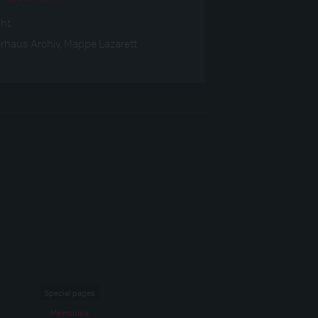
ght
rhaus Archiv, Mappe Lazarett
Special pages
Memories