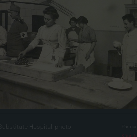
Substitute Hospital, photo
Partne
Künstle