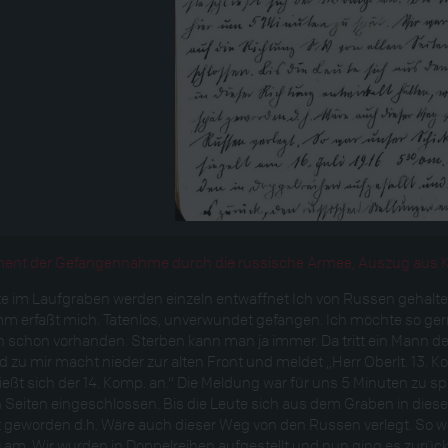
ent der Gefangennahme durch die russische Armee, Auszug aus Kri
e im Laufgraben werden einzeln entwaffnet Ich von Russen gehal
m erfaßt mich. Tatenlos, unverwundet gefangen. Ich möchte so gern
 schon vorhanden. Sterben kann man ja immer. Da tritt ein Mann d
 zu mir macht nieder zur alten Front und meldet „Herr Oberlt. 13. K
ießt sich der 14. Komp. an.“ Die Meldung war für uns 5 Minuten zu s
n Seiten eingeschlossen. Bis die Leute sich aus dem Graben in diese
 geworden d.h. Wäre auch dieser Weg von den Russen verlegt. So war
 am. Wir wurden in Doppelreihen aufgestellt und nun ging es zurüc