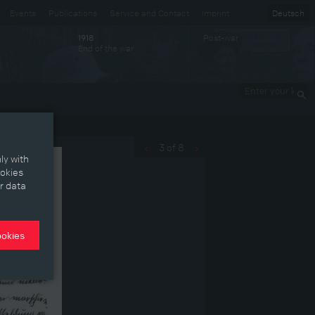
Events
Publications
Service and Contact
Imprint
Deutsch
Post-war
1918
End of the war
Enter your
keywords
3 of 8
‹
›
ly with
ookies
r data
ookies