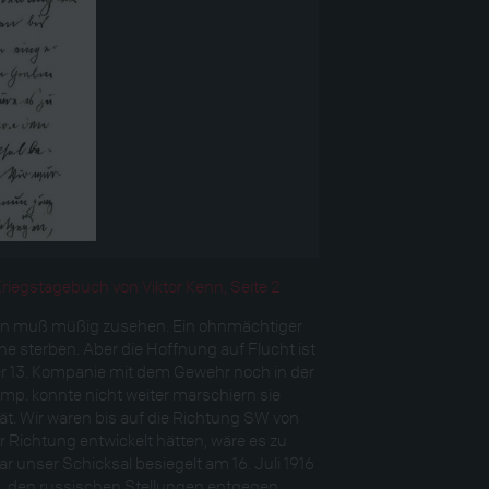
egstagebuch von Viktor Kenn, Seite 2
ten muß müßig zusehen. Ein ohnmächtiger
e sterben. Aber die Hoffnung auf Flucht ist
er 13. Kompanie mit dem Gewehr noch in der
omp. konnte nicht weiter marschiern sie
pät. Wir waren bis auf die Richtung SW von
r Richtung entwickelt hätten, wäre es zu
 unser Schicksal besiegelt am 16. Juli 1916
k, den russischen Stellungen entgegen,