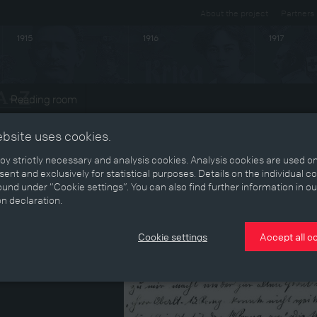
About the project
Partners
1915
1916
1917
Reading room
ebsite uses cookies.
y strictly necessary and analysis cookies. Analysis cookies are used on
ent and exclusively for statistical purposes. Details on the individual c
und under “Cookie settings”. You can also find further information in ou
on declaration.
Cookie settings
Accept all c